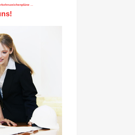
erkehrszeichenpläne ...
uns!