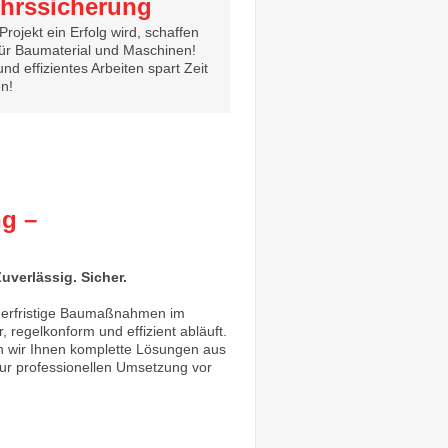
hrssicherung
Projekt ein Erfolg wird, schaffen
 für Baumaterial und Maschinen!
nd effizientes Arbeiten spart Zeit
n!
ng –
verlässig. Sicher.
ängerfristige Baumaßnahmen im
, regelkonform und effizient abläuft.
en wir Ihnen komplette Lösungen aus
ur professionellen Umsetzung vor