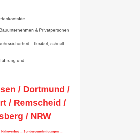
rdenkontakte
 Bauunternehmen & Privatpersonen
hrssicherheit – flexibel, schnell
sführung und
ssen / Dortmund /
rt / Remscheid /
lsberg / NRW
es Halteverbot ... Sondergenehmigungen ...