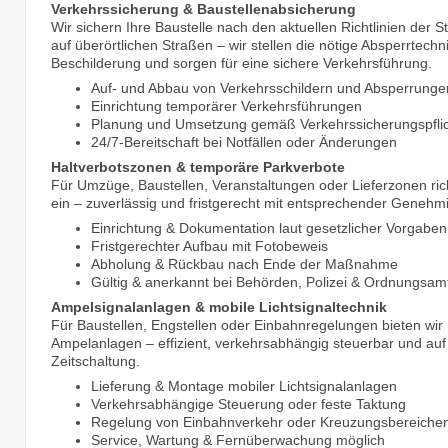
Verkehrssicherung & Baustellenabsicherung
Wir sichern Ihre Baustelle nach den aktuellen Richtlinien der
auf überörtlichen Straßen – wir stellen die nötige Absperrtech
Beschilderung und sorgen für eine sichere Verkehrsführung.
Auf- und Abbau von Verkehrsschildern und Absperrunge
Einrichtung temporärer Verkehrsführungen
Planung und Umsetzung gemäß Verkehrssicherungspfli
24/7-Bereitschaft bei Notfällen oder Änderungen
Haltverbotszonen & temporäre Parkverbote
Für Umzüge, Baustellen, Veranstaltungen oder Lieferzonen ric
ein – zuverlässig und fristgerecht mit entsprechender Geneh
Einrichtung & Dokumentation laut gesetzlicher Vorgaben
Fristgerechter Aufbau mit Fotobeweis
Abholung & Rückbau nach Ende der Maßnahme
Gültig & anerkannt bei Behörden, Polizei & Ordnungsam
Ampelsignalanlagen & mobile Lichtsignaltechnik
Für Baustellen, Engstellen oder Einbahnregelungen bieten wi
Ampelanlagen – effizient, verkehrsabhängig steuerbar und au
Zeitschaltung.
Lieferung & Montage mobiler Lichtsignalanlagen
Verkehrsabhängige Steuerung oder feste Taktung
Regelung von Einbahnverkehr oder Kreuzungsbereiche
Service, Wartung & Fernüberwachung möglich