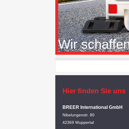
Wir schaf
Hier finden Sie uns
BREER International GmbH
Nibelungenstr.
80
42369
Wuppertal