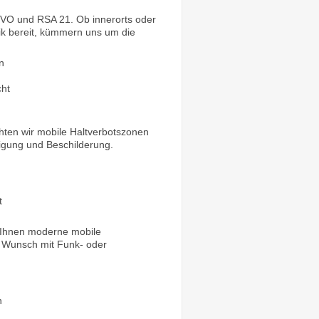
 StVO und RSA 21. Ob innerorts oder
nik bereit, kümmern uns um die
n
cht
hten wir mobile Haltverbotszonen
migung und Beschilderung.
t
r Ihnen moderne mobile
f Wunsch mit Funk- oder
n