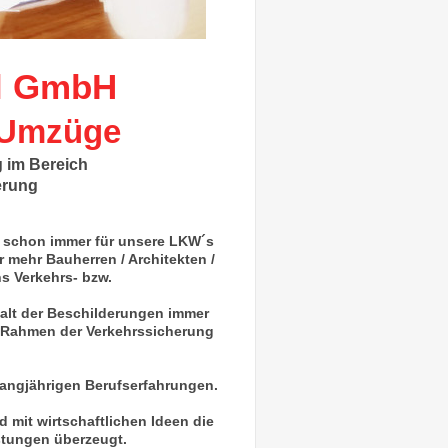
l GmbH
 Umzüge
g im Bereich
rung
.
 schon immer für unsere LKW´s
 mehr Bauherren / Architekten /
ns Verkehrs- bzw.
falt der Beschilderungen immer
im Rahmen der Verkehrssicherung
 langjährigen Berufserfahrungen.
d mit wirtschaftlichen Ideen die
stungen überzeugt.